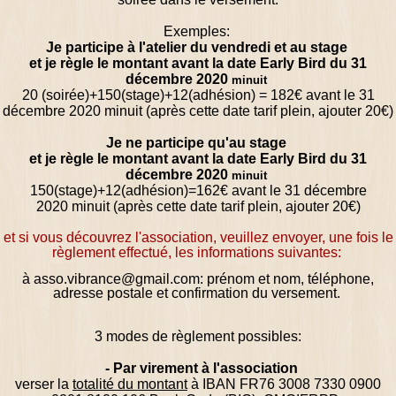
Exemples:
Je participe à l'atelier du vendredi et au stage
et je règle le montant
avant la date Early Bird du 31
décembre 2020
minuit
20 (soirée)+150(stage)+12(adhésion)
= 182
€
avant le 31
décembre 2020
minuit (après cette date tarif plein, ajouter 20
€)
Je ne participe qu'au stage
et je règle le montant
avant la date Early Bird du 31
déc
embre
2020
minuit
150(stage)+12(adhésion)
=162
€
avant le 31 décembre
2020
minuit (après cette date tarif plein, ajouter 20
€)
et si vous découvrez l'association, veuillez envoyer, une fois le
règlement effectué, les informations suivantes:
à asso.vibrance@gmail.com:
p
rénom et nom, téléphone,
adresse postale et confirmation du versement.
3 modes de règlement possibles:
- Par virement à l'association
verser la
totalité du montant
à
IBAN FR76 3008 7330 0900