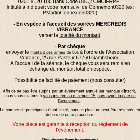
0201 8120 106 Bank Code (BIC): CMCIFRPP
Intitulé à indiquer: votre nom suivi de Connexion0320 (ex:
PMartinConnexion0320)
- En espèce à l'accueil des soirées MERCREDIS
VIBRANCE
verser la
totalité du montant
- Par chèque
envoyer le
à l'ordre de l'Association
montant des arrhes
de 5
0€
Vibrance, 25 rue Pasteur 67760 Gambsheim.
A l'accueil de la séance, le chèque vous sera remis en
échange du montant total en espèce.
Possibilité de facilité de paiement (nous consulter)
Afin de ne pas être surpris par un
événement
annulé par manque d'inscrit,
nous vous invitons à
vous inscrire au minimum 15 jours avant la date de
l'événement
.
Le nombre de participants étant limité, aucune place ne peut être réservée en
dehors de cette procédure.
Votre place est garantie à réception du règlement de
l'événement
.
Désistement/remboursement